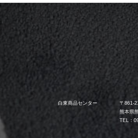
白東商品センター
〒861-2
熊本県熊
TEL：09