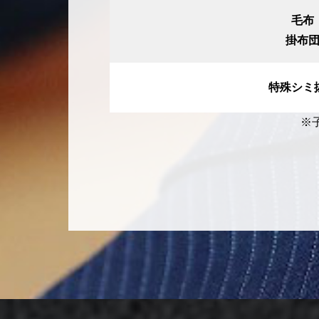
毛布
掛布
特殊シミ
※